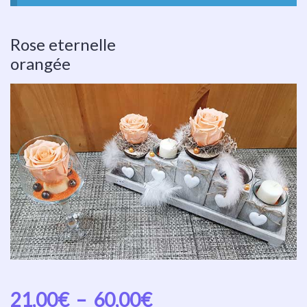
Rose eternelle
orangée
21,00
€
–
60,00
€